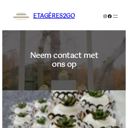
Ga
naar
ETAGÈRES2GO
Instagram
Faceboo
de
inhoud
Neem contact met
ons op